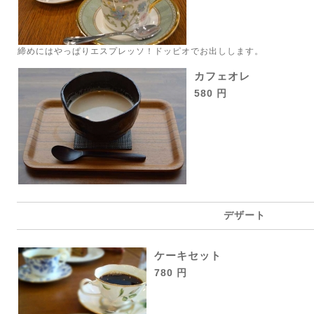
締めにはやっぱりエスプレッソ！ドッピオでお出しします。
カフェオレ
580 円
デザート
ケーキセット
780 円