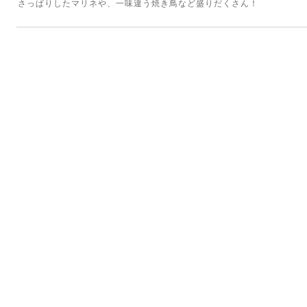
さっぱりしたマリネや、一味違う焼き鳥など盛りだくさん！