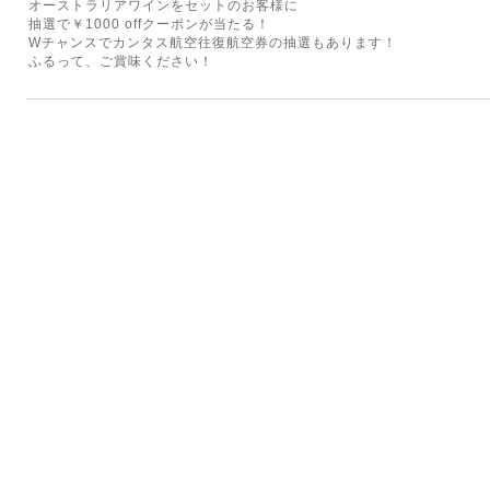
オーストラリアワインをセットのお客様に
抽選で￥1000 offクーポンが当たる！
Wチャンスでカンタス航空往復航空券の抽選もあります！
ふるって、ご賞味ください！