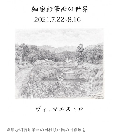
繊細な細密鉛筆画の田村順正氏の回顧展を