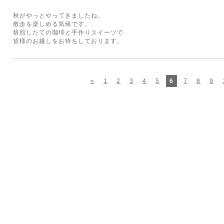
秋がやっとやってきましたね。
散歩を楽しめる気候です。
焙煎したての珈琲と手作りスイーツで
皆様のお越しをお待ちしております。
«
1
2
3
4
5
6
7
8
9